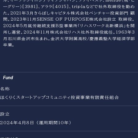
News
ル、イーブックイニシアティブジャパン、ファイベスト、menue（現・ビ
About
ーグリー）[3981]、アララ[4015]、triplaなどで社外取締役を勤め
Contact
た。2021年3⽉きらぼしキャピタル株式会社ベンチャー投資部⾨ 顧
問。2023年11月SENSE OF PURPOSE株式会社設立 取締役。
2024年5月就労継続⽀援B型事業所「リハスワーク北新横浜」を開
所し運営。2024年11月株式会社リハス社外取締役就任。1963年3
月石川県金沢市生まれ。金沢大学附属高校/慶應義塾大学経済学部
卒業。
Fund
名称
ほくりくスタートアップコミュニティ投資事業有限責任組合
設立
2024年4月8日 (運用期間10年）