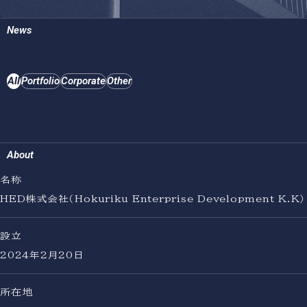
News
All
Portfolio
Corporate
Other
About
名称
HED株式会社（Hokuriku Enterprise Development K.K）
設立
2024年2月20日
所在地