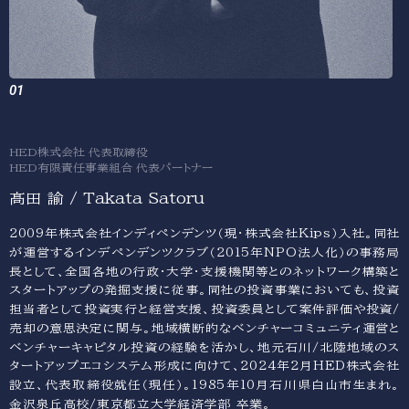
HED株式会社 代表取締役
HED有限責任事業組合 代表パートナー
髙田 諭 / Takata Satoru
2009年株式会社インディペンデンツ（現・株式会社Kips）入社。同社
が運営するインデペンデンツクラブ（2015年NPO法人化）の事務局
長として、全国各地の行政・大学・支援機関等とのネットワーク構築と
スタートアップの発掘支援に従事。同社の投資事業においても、投資
担当者として投資実行と経営支援、投資委員として案件評価や投資/
売却の意思決定に関与。地域横断的なベンチャーコミュニティ運営と
ベンチャーキャピタル投資の経験を活かし、地元石川/北陸地域のス
タートアップエコシステム形成に向けて、2024年2月HED株式会社
設立、代表取締役就任（現任）。1985年10月石川県白山市生まれ。
金沢泉丘高校/東京都立大学経済学部 卒業。