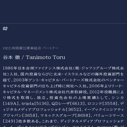
HED有限責任事業組合 パートナー
谷本 徹 / Tanimoto Toru
1986年日本合同ファイナンス株式会社（現・ジャフコグループ株式会
社）入社、国内投資ならびに北米・イスラエルなどの海外投資部門を
経て、2003年アント・キャピタル・パートナーズ株式会社のベンチャー
キャピタル投資部門の立ち上げ時に同社へ入社。2006年よりリード・
キャピタル・マネージメント株式会社代表取締役。2012年役職員によ
り株式を取得し、独立。投資先会社の上場実績として、シンカ
[149A]、tripla[5136]、QDレーザ[6613]、ロコンド[3558]、デ
Home
Purpose
ィジタルメディアプロフェッショナル[3652]、イーブックイニシアティ
Portfolio
ブジャパン[3658]、マネックスグループ[8698]、バリューコマース
Team
[2491]他多数ある。これまで、ディジタルメディアプロフェッショナ