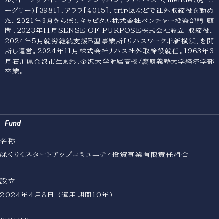
ル、イーブックイニシアティブジャパン、ファイベスト、menue（現・ビ
ーグリー）[3981]、アララ[4015]、triplaなどで社外取締役を勤め
た。2021年3⽉きらぼしキャピタル株式会社ベンチャー投資部⾨ 顧
問。2023年11月SENSE OF PURPOSE株式会社設立 取締役。
2024年5月就労継続⽀援B型事業所「リハスワーク北新横浜」を開
所し運営。2024年11月株式会社リハス社外取締役就任。1963年3
月石川県金沢市生まれ。金沢大学附属高校/慶應義塾大学経済学部
卒業。
Home
Purpose
Portfolio
Team
News
Fund
About
Contact
名称
ほくりくスタートアップコミュニティ投資事業有限責任組合
設立
2024年4月8日 (運用期間10年）