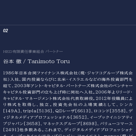
HED有限責任事業組合 パートナー
谷本 徹 / Tanimoto Toru
1986年日本合同ファイナンス株式会社（現・ジャフコグループ株式会
社）入社、国内投資ならびに北米・イスラエルなどの海外投資部門を
経て、2003年アント・キャピタル・パートナーズ株式会社のベンチャー
キャピタル投資部門の立ち上げ時に同社へ入社。2006年よりリード・
キャピタル・マネージメント株式会社代表取締役。2012年役職員によ
り株式を取得し、独立。投資先会社の上場実績として、シンカ
[149A]、tripla[5136]、QDレーザ[6613]、ロコンド[3558]、デ
ィジタルメディアプロフェッショナル[3652]、イーブックイニシアティ
ブジャパン[3658]、マネックスグループ[8698]、バリューコマース
[2491]他多数ある。これまで、ディジタルメディアプロフェッショナ