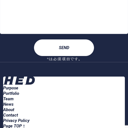
*は必須項目です。
Purpose
Portfolio
Team
News
About
Contact
Privacy Policy
Page TOP