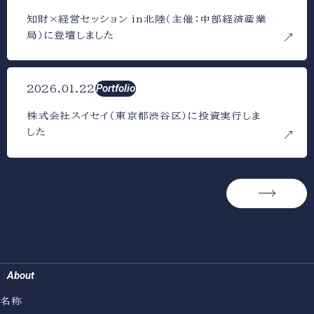
知財×経営セッション in北陸（主催：中部経済産業
局）に登壇しました
Portfolio
2026.01.22
株式会社スイセイ（東京都渋谷区）に投資実行しま
した
→
About
名称