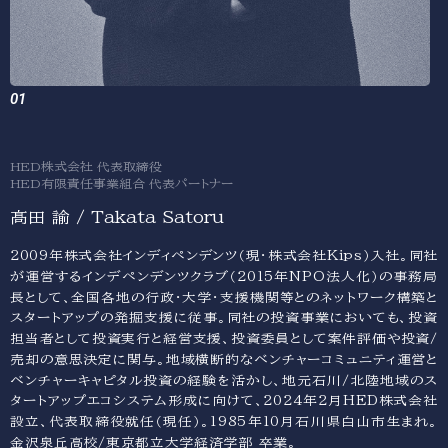
HED株式会社 代表取締役
HED有限責任事業組合 代表パートナー
髙田 諭 / Takata Satoru
2009年株式会社インディペンデンツ（現・株式会社Kips）入社。同社
が運営するインデペンデンツクラブ（2015年NPO法人化）の事務局
長として、全国各地の行政・大学・支援機関等とのネットワーク構築と
スタートアップの発掘支援に従事。同社の投資事業においても、投資
担当者として投資実行と経営支援、投資委員として案件評価や投資/
売却の意思決定に関与。地域横断的なベンチャーコミュニティ運営と
ベンチャーキャピタル投資の経験を活かし、地元石川/北陸地域のス
タートアップエコシステム形成に向けて、2024年2月HED株式会社
設立、代表取締役就任（現任）。1985年10月石川県白山市生まれ。
金沢泉丘高校/東京都立大学経済学部 卒業。