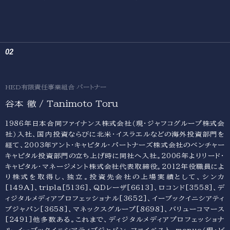
HED有限責任事業組合 パートナー
谷本 徹 / Tanimoto Toru
1986年日本合同ファイナンス株式会社（現・ジャフコグループ株式会
社）入社、国内投資ならびに北米・イスラエルなどの海外投資部門を
経て、2003年アント・キャピタル・パートナーズ株式会社のベンチャー
キャピタル投資部門の立ち上げ時に同社へ入社。2006年よりリード・
キャピタル・マネージメント株式会社代表取締役。2012年役職員によ
り株式を取得し、独立。投資先会社の上場実績として、シンカ
[149A]、tripla[5136]、QDレーザ[6613]、ロコンド[3558]、デ
ィジタルメディアプロフェッショナル[3652]、イーブックイニシアティ
ブジャパン[3658]、マネックスグループ[8698]、バリューコマース
[2491]他多数ある。これまで、ディジタルメディアプロフェッショナ