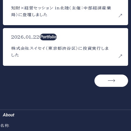
知財×経営セッション in北陸（主催：中部経済産業
局）に登壇しました
Portfolio
2026.01.22
株式会社スイセイ（東京都渋谷区）に投資実行しま
した
→
About
名称