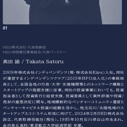
HED株式会社 代表取締役
HED有限責任事業組合 代表パートナー
髙田 諭 / Takata Satoru
2009年株式会社インディペンデンツ（現・株式会社Kips）入社。同社
が運営するインデペンデンツクラブ（2015年NPO法人化）の事務局
長として、全国各地の行政・大学・支援機関等とのネットワーク構築と
スタートアップの発掘支援に従事。同社の投資事業においても、投資
担当者として投資実行と経営支援、投資委員として案件評価や投資/
売却の意思決定に関与。地域横断的なベンチャーコミュニティ運営と
ベンチャーキャピタル投資の経験を活かし、地元石川/北陸地域のス
タートアップエコシステム形成に向けて、2024年2月HED株式会社
設立、代表取締役就任（現任）。1985年10月石川県白山市生まれ。
金沢泉丘高校/東京都立大学経済学部 卒業。