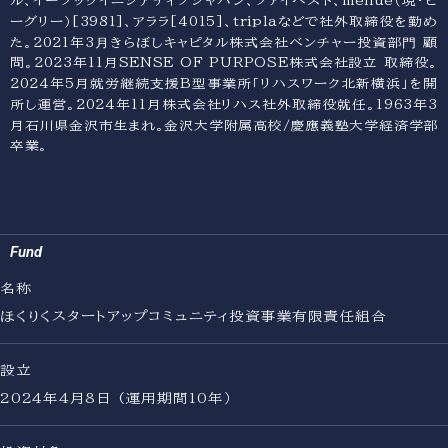
ル、イーブックイニシアティブジャパン、ファイベスト、menue（現・ビ
ーグリー）[3981]、アララ[4015]、triplaなどで社外取締役を勤め
た。2021年3⽉きらぼしキャピタル株式会社ベンチャー投資部⾨ 顧
問。2023年11月SENSE OF PURPOSE株式会社設立 取締役。
2024年5月就労継続⽀援B型事業所「リハスワーク北新横浜」を開
所し運営。2024年11月株式会社リハス社外取締役就任。1963年3
月石川県金沢市生まれ。金沢大学附属高校/慶應義塾大学経済学部
卒業。
Home
Purpose
Portfolio
Team
News
Fund
About
Contact
名称
ほくりくスタートアップコミュニティ投資事業有限責任組合
設立
2024年4月8日 (運用期間10年）