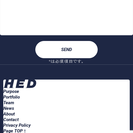
*は必須項目です。
Purpose
Portfolio
Team
News
About
Contact
Privacy Policy
Page TOP