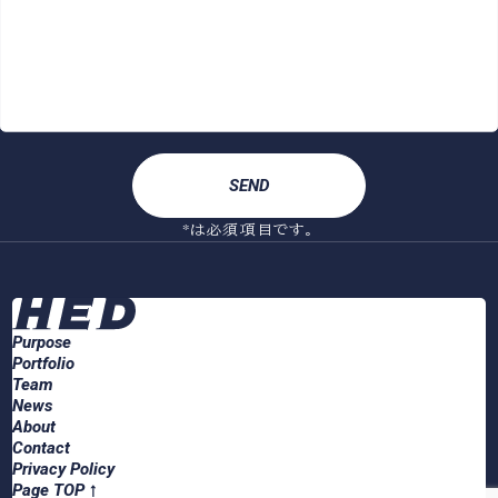
*は必須項目です。
Purpose
Portfolio
Team
News
About
Contact
Privacy Policy
Page TOP