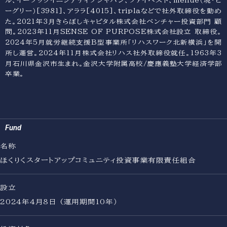
ル、イーブックイニシアティブジャパン、ファイベスト、menue（現・ビ
ーグリー）[3981]、アララ[4015]、triplaなどで社外取締役を勤め
た。2021年3⽉きらぼしキャピタル株式会社ベンチャー投資部⾨ 顧
問。2023年11月SENSE OF PURPOSE株式会社設立 取締役。
2024年5月就労継続⽀援B型事業所「リハスワーク北新横浜」を開
所し運営。2024年11月株式会社リハス社外取締役就任。1963年3
月石川県金沢市生まれ。金沢大学附属高校/慶應義塾大学経済学部
卒業。
Home
Purpose
Portfolio
Team
News
Fund
About
Contact
名称
ほくりくスタートアップコミュニティ投資事業有限責任組合
設立
2024年4月8日 (運用期間10年）