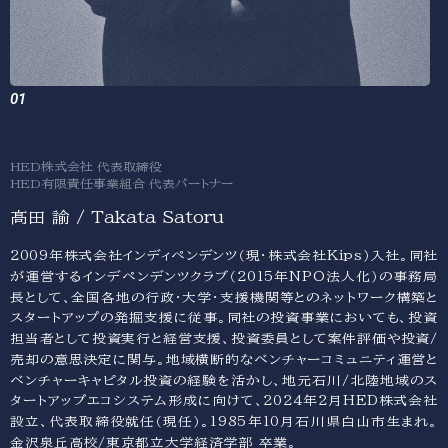
HED株式会社 代表取締役
HED有限責任事業組合 代表パートナー
髙田 諭 / Takata Satoru
2009年株式会社インディペンデンツ（現・株式会社Kips）入社。同社
が運営するインデペンデンツクラブ（2015年NPO法人化）の事務局
長として、全国各地の行政・大学・支援機関等とのネットワーク構築と
スタートアップの発掘支援に従事。同社の投資事業においても、投資
担当者として投資実行と経営支援、投資委員として案件評価や投資/
売却の意思決定に関与。地域横断的なベンチャーコミュニティ運営と
ベンチャーキャピタル投資の経験を活かし、地元石川/北陸地域のス
タートアップエコシステム形成に向けて、2024年2月HED株式会社
設立、代表取締役就任（現任）。1985年10月石川県白山市生まれ。
金沢泉丘高校/東京都立大学経済学部 卒業。