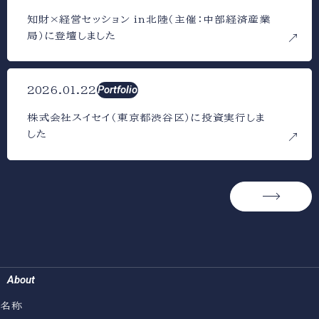
知財×経営セッション in北陸（主催：中部経済産業
局）に登壇しました
Portfolio
2026.01.22
株式会社スイセイ（東京都渋谷区）に投資実行しま
した
→
About
名称